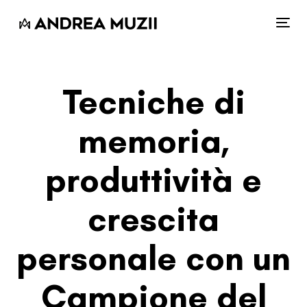
Skip
Skip
links
to
Tog
content
navi
Tecniche di
memoria,
produttività e
crescita
personale con un
Campione del